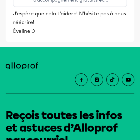
d’accompagnement gratuits et
stimulants, Alloprof engage les élèves
J'espère que cela t'aidera! N'hésite pas à nous
et leurs parents dans la réussite
réécrire!
éducative.
Éveline :)
Reçois toutes les infos
et astuces d’Alloprof