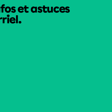
nfos et astuces
riel.