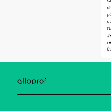
C
c
pé
qu
l'
J'
ré
Év