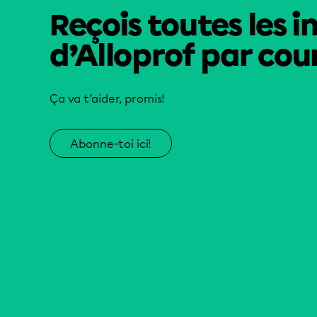
Reçois toutes les i
d’Alloprof par cour
Ça va t’aider, promis!
Abonne-toi ici!