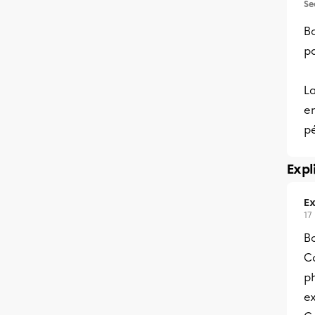
Se
Bo
p
La
en
p
Expl
Ex
17
B
C
ph
e