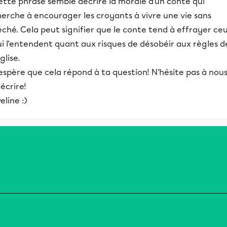
ette phrase semble décrire la morale d'un conte qui
herche à encourager les croyants à vivre une vie sans
ché. Cela peut signifier que le conte tend à effrayer ce
i l'entendent quant aux risques de désobéir aux règles d
Église.
espère que cela répond à ta question! N'hésite pas à nou
écrire!
eline :)