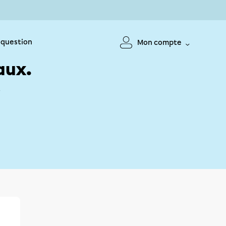
 question
Mon compte
aux.
!