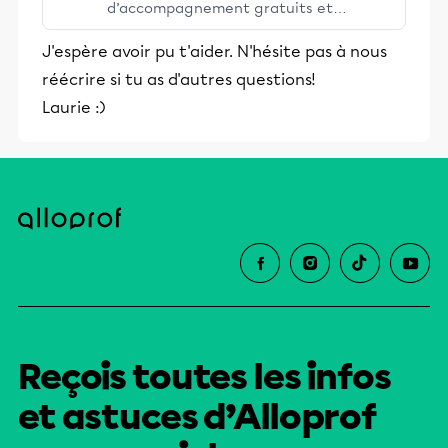
d’accompagnement gratuits et
stimulants, Alloprof engage les élèves
J'espère avoir pu t'aider. N'hésite pas à nous
et leurs parents dans la réussite
réécrire si tu as d'autres questions!
éducative.
Laurie :)
Reçois toutes les infos
et astuces d’Alloprof