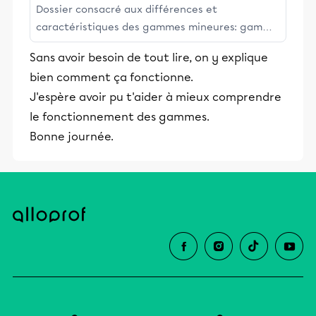
Dossier consacré aux différences et
caractéristiques des gammes mineures: gamme
mineure naturelle, harmonique, mélodique
Sans avoir besoin de tout lire, on y explique
ascendante et mélodique descendante.
bien comment ça fonctionne.
J'espère avoir pu t'aider à mieux comprendre
le fonctionnement des gammes.
Bonne journée.