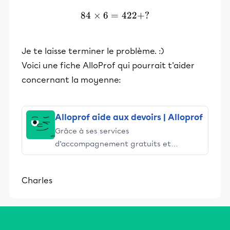
84
×
6
=
84 \times 6 = 422 + ?
422
+
?
Je te laisse terminer le problème. :)
Voici une fiche AlloProf qui pourrait t'aider
concernant la moyenne:
Alloprof aide aux devoirs | Alloprof
Grâce à ses services
d’accompagnement gratuits et
stimulants, Alloprof engage les élèves
et leurs parents dans la réussite
Charles
éducative.