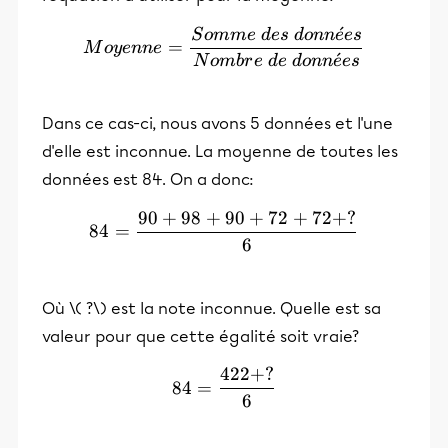
ˊ
S
o
mm
e
d
es
d
o
nn
e
es
Moyenne = \frac{Somme \ 
=
M
oy
e
nn
e
ˊ
N
o
mb
r
e
d
e
d
o
nn
e
es
Dans ce cas-ci, nous avons 5 données et l'une
d'elle est inconnue. La moyenne de toutes les
données est 84. On a donc:
90
+
98
+
90
+
72
+
72
+
?
84 = \frac{90 + 98 + 90 
84
=
6
Où \( ?\) est la note inconnue. Quelle est sa
valeur pour que cette égalité soit vraie?
422
+
?
84 = \frac{422 + ?}{6}
84
=
6