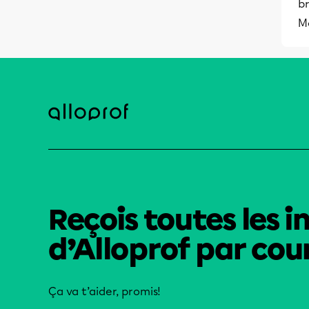
br
M
Reçois toutes les i
d’Alloprof par cour
Ça va t’aider, promis!