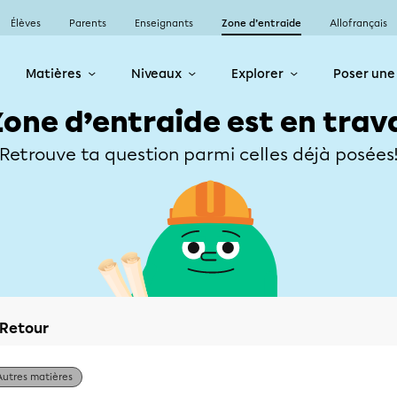
Élèves
Parents
Enseignants
Zone d’entraide
Allofrançais
Matières
Niveaux
Explorer
Poser une
Zone d’entraide est en trav
Retrouve ta question parmi celles déjà posées
Retour
Autres matières