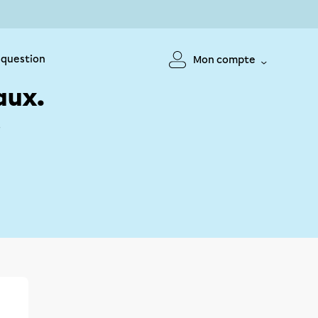
 question
Mon compte
aux.
!