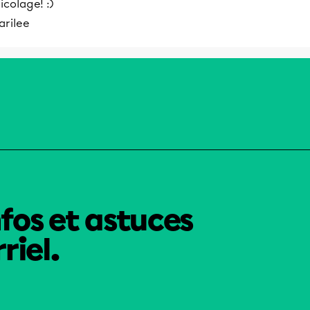
icolage! :)
arilee
nfos et astuces
riel.