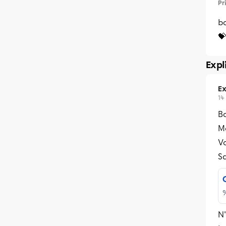
Pr
bo
💝
Expl
Ex
14
Bo
Me
Vo
Sa
N'