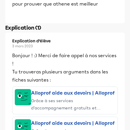
pour prouver que athene est meilleur
Explication (1)
Explication d’élève
3 mars 2023
Bonjour ! :) Merci de faire appel à nos services
!
Tu trouveras plusieurs arguments dans les
fiches suivantes :
Alloprof aide aux devoirs | Alloprof
Grâce à ses services
d’accompagnement gratuits et
stimulants, Alloprof engage les élèves
et leurs parents dans la réussite
Alloprof aide aux devoirs | Alloprof
éducative.