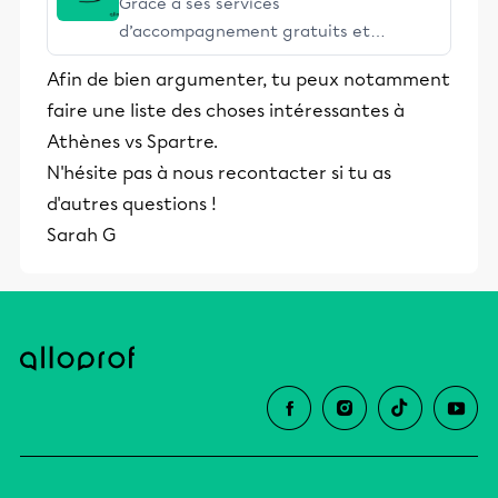
Grâce à ses services
d’accompagnement gratuits et
stimulants, Alloprof engage les élèves
Afin de bien argumenter, tu peux notamment
et leurs parents dans la réussite
faire une liste des choses intéressantes à
éducative.
Athènes vs Spartre.
N'hésite pas à nous recontacter si tu as
d'autres questions !
Sarah G