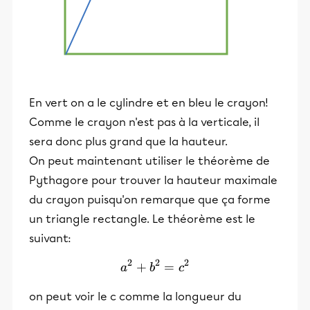
En vert on a le cylindre et en bleu le crayon!
Comme le crayon n'est pas à la verticale, il
sera donc plus grand que la hauteur.
On peut maintenant utiliser le théorème de
Pythagore pour trouver la hauteur maximale
du crayon puisqu'on remarque que ça forme
un triangle rectangle. Le théorème est le
suivant:
2
2
2
+
a^2 + b^2 = c^2
=
a
b
c
on peut voir le c comme la longueur du