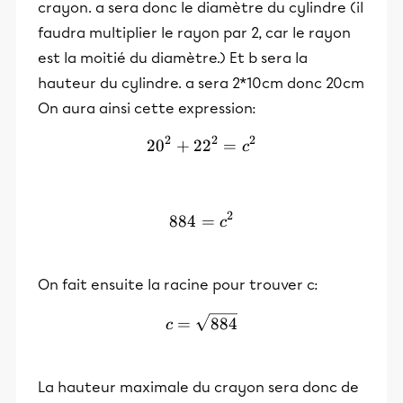
crayon. a sera donc le diamètre du cylindre (il
faudra multiplier le rayon par 2, car le rayon
est la moitié du diamètre.) Et b sera la
hauteur du cylindre. a sera 2*10cm donc 20cm
On aura ainsi cette expression:
2
2
2
2
0
+
2
20^2 + 22^2 = c^2
2
=
c
2
884
=
884 = c^2
c
On fait ensuite la racine pour trouver c:
c = \sqrt{884}
=
884
c
La hauteur maximale du crayon sera donc de