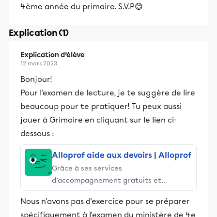
4ème année du primaire. S.V.P😊
Explication (1)
Explication d’élève
12 mars 2023
Bonjour!
Pour l'examen de lecture, je te suggère de lire
beaucoup pour te pratiquer! Tu peux aussi
jouer à Grimoire en cliquant sur le lien ci-
dessous :
Alloprof aide aux devoirs | Alloprof
Grâce à ses services
d’accompagnement gratuits et
stimulants, Alloprof engage les élèves
Nous n'avons pas d'exercice pour se préparer
et leurs parents dans la réussite
spécifiquement à l'examen du ministère de 4e
éducative.