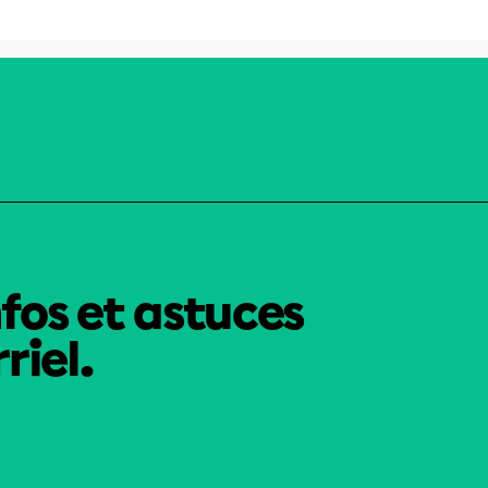
nfos et astuces
riel.