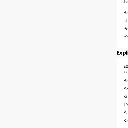
Se
Bo
st
Pa
c'
Expl
Ex
23
Bo
As
Si
t'
À 
K