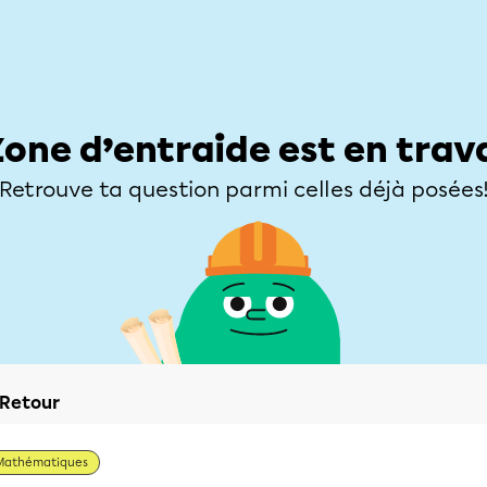
Élèves
Parents
Enseignants
Zone d’entraide
Allofrançais
Matières
Niveaux
Explorer
Poser une
Zone d’entraide est en trav
Retrouve ta question parmi celles déjà posées
Retour
Mathématiques