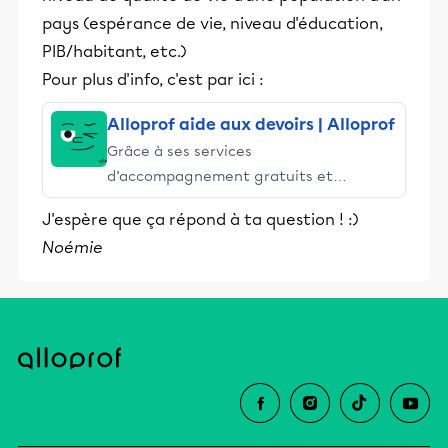
pays (espérance de vie, niveau d'éducation,
PIB/habitant, etc.)
Pour plus d'info, c'est par ici :
Alloprof aide aux devoirs | Alloprof
Grâce à ses services
d’accompagnement gratuits et
stimulants, Alloprof engage les élèves
J'espère que ça répond à ta question ! :)
et leurs parents dans la réussite
Noémie
éducative.