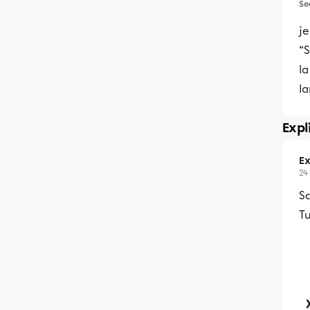
Se
j
“
la
la
Expl
Ex
24
Sa
Tu