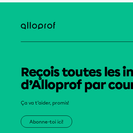
Reçois toutes les i
d’Alloprof par cour
Ça va t’aider, promis!
Abonne-toi ici!