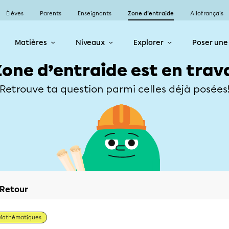
Élèves
Parents
Enseignants
Zone d’entraide
Allofrançais
Matières
Niveaux
Explorer
Poser une
Zone d’entraide est en trav
Retrouve ta question parmi celles déjà posées
Retour
Mathématiques