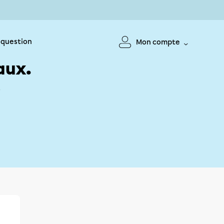
 question
Mon compte
aux.
!