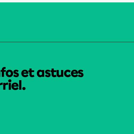
nfos et astuces
riel.