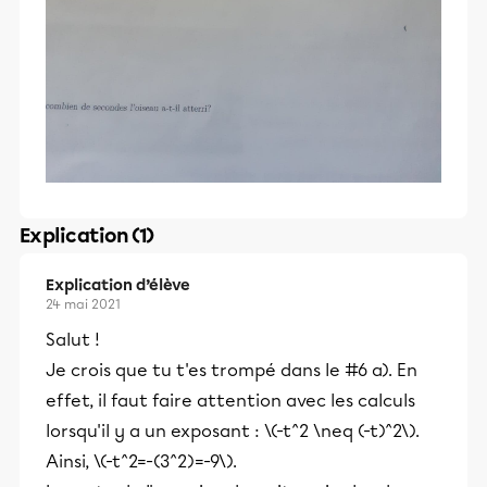
Explication (1)
Explication d’élève
24 mai 2021
Salut !
Je crois que tu t'es trompé dans le #6 a). En
effet, il faut faire attention avec les calculs
lorsqu'il y a un exposant : \(-t^2 \neq (-t)^2\).
Ainsi, \(-t^2=-(3^2)=-9\).