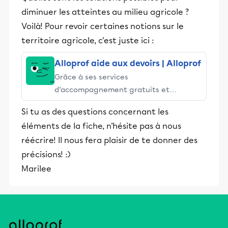
diminuer les atteintes au milieu agricole ?
Voilà! Pour revoir certaines notions sur le
territoire agricole, c'est juste ici :
Alloprof aide aux devoirs | Alloprof
Grâce à ses services
d’accompagnement gratuits et
stimulants, Alloprof engage les élèves
Si tu as des questions concernant les
et leurs parents dans la réussite
éléments de la fiche, n'hésite pas à nous
éducative.
réécrire! Il nous fera plaisir de te donner des
précisions! :)
Marilee