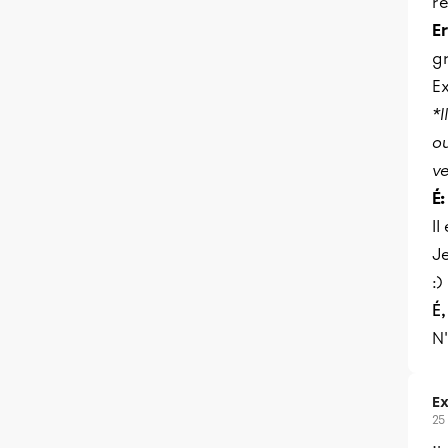
re
E
g
Ex
*I
ou
ve
É:
Il
Je
:)
É,
N'
Ex
25