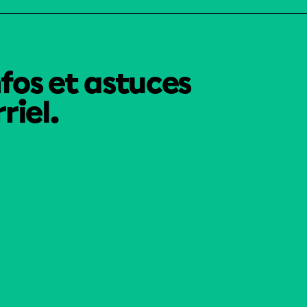
nfos et astuces
riel.