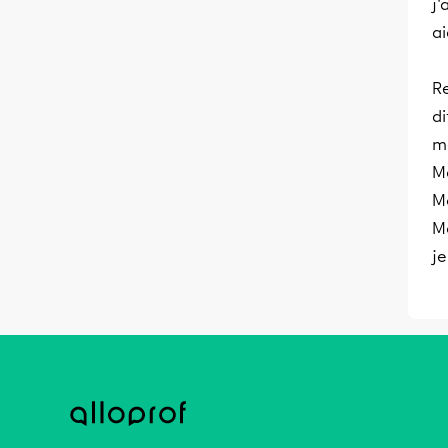
j'
ai
R
di
m
Mo
Mo
Mo
je