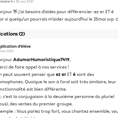
imaire 4
• 25 mai 2021
njour 👋 j’ai besoins d’aides pour différencier :ez er ET é
or si quelqu’un pourrais m’aider aujourd’hui le 25mai svp ☺
ications (2)
plication d’élève
 mai 2021
onjour
AdumarHumoristique7419
,
rci de faire appel à nos services !
n peut souvent penser que
ez er
ET
é
sont des
mophones. Quoique le son à l'oral soit très similaire, leur
nctionnalité est bien différente.
z
: c'est la conjugaison à la deuxième personne du pluriel
ous), des verbes du premier groupe.
emple : Vous parlez trop fort, vous chantez ensemble, vo