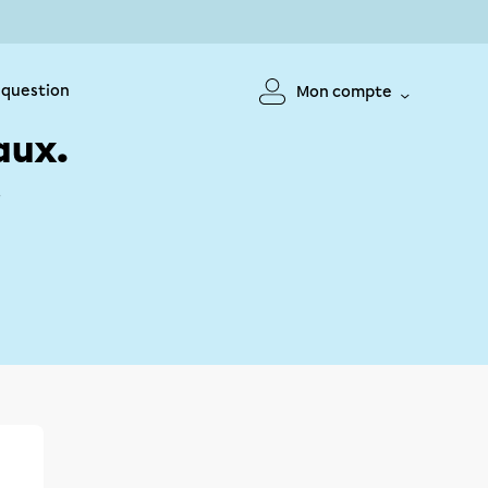
 question
Mon compte
aux.
!