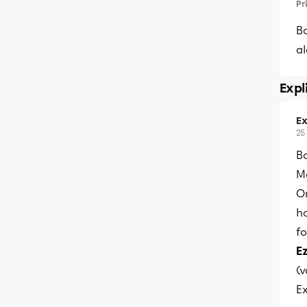
Pr
Bo
al
Expl
Ex
25
B
Me
O
ho
fo
E
(v
Ex