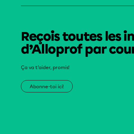
Reçois toutes les i
d’Alloprof par cour
Ça va t’aider, promis!
Abonne-toi ici!