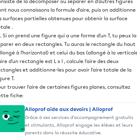
onsiste de la décomposer ou séparer en d'autres figures
nt nous connaissons la formule d'aire, puis on additionne
s surfaces partielles obtenues pour obtenir la surface
tale .
. Si on prend une figure qui a une forme d'un T, tu peux la
éparer en deux rectangles. Tu auras le rectangle du haut
llongé à l'horizontal) et celui du bas (allongé à la verticale
aire d'un rectangle est L x l , calcule l'aire des deux
ctangles et additionne-les pour avoir l'aire totale de la
gure T.
ur trouver l'aire de certaines figures planes, consultez
tte fiche:
Alloprof aide aux devoirs | Alloprof
Grâce à ses services d’accompagnement gratuits
et stimulants, Alloprof engage les élèves et leurs
parents dans la réussite éducative.