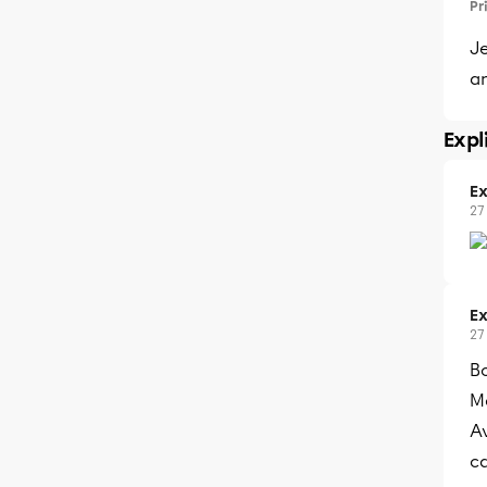
Pr
Je
an
Expl
Ex
27
Ex
27
B
Me
Av
ca