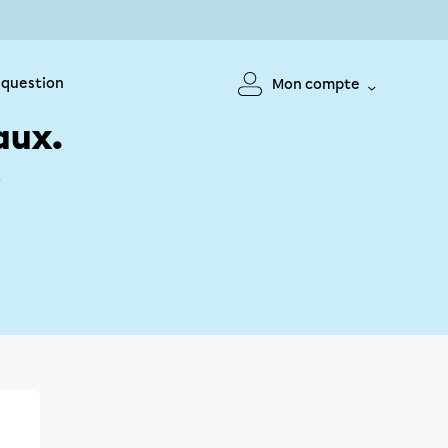
 question
Mon compte
aux.
!