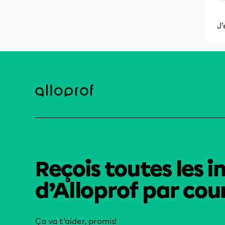
J'
Reçois toutes les i
d’Alloprof par cour
Ça va t’aider, promis!