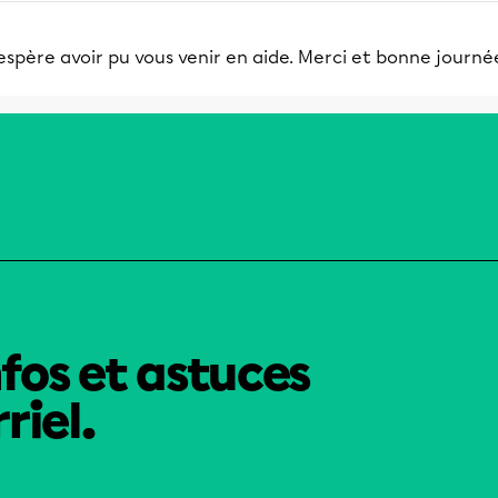
espère avoir pu vous venir en aide. Merci et bonne journée
nfos et astuces
riel.