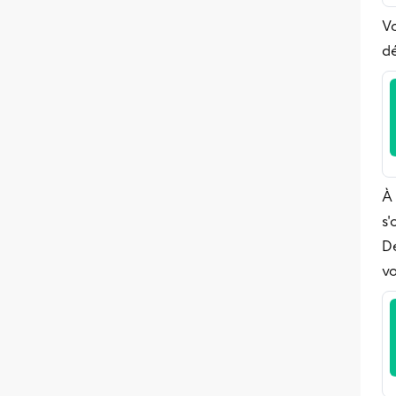
Vo
d
À 
s'
De
vo