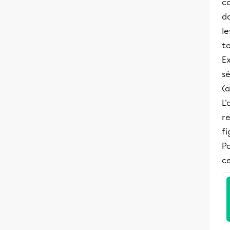
c
do
le
to
Ex
s
(a
L'
re
fi
Po
ce