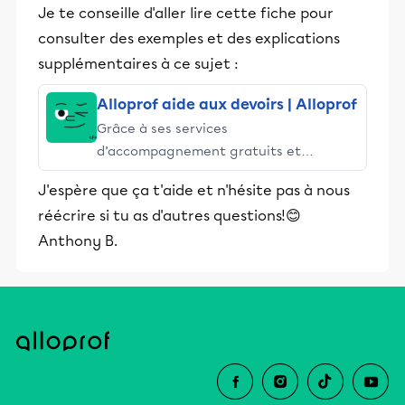
Je te conseille d'aller lire cette fiche pour
consulter des exemples et des explications
supplémentaires à ce sujet :
Alloprof aide aux devoirs | Alloprof
Grâce à ses services
d’accompagnement gratuits et
stimulants, Alloprof engage les élèves
J'espère que ça t'aide et n'hésite pas à nous
et leurs parents dans la réussite
réécrire si tu as d'autres questions!😊
éducative.
Anthony B.