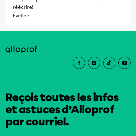
et leurs parents dans la réussite
réécrire!
éducative.
Éveline
Reçois toutes les infos
et astuces d’Alloprof
par courriel.