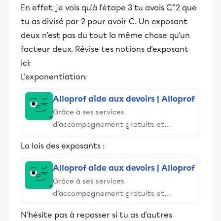
En effet, je vois qu'à l'étape 3 tu avais C^2 que
tu as divisé par 2 pour avoir C. Un exposant
deux n'est pas du tout la même chose qu'un
facteur deux. Révise tes notions d'exposant
ici:
L'exponentiation:
Alloprof aide aux devoirs | Alloprof
Grâce à ses services
d’accompagnement gratuits et
stimulants, Alloprof engage les élèves
La lois des exposants :
et leurs parents dans la réussite
éducative.
Alloprof aide aux devoirs | Alloprof
Grâce à ses services
d’accompagnement gratuits et
stimulants, Alloprof engage les élèves
N'hésite pas à repasser si tu as d'autres
et leurs parents dans la réussite