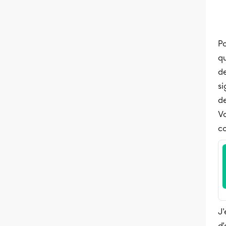
Po
qu
d
s
de
Vo
c
J'
d'