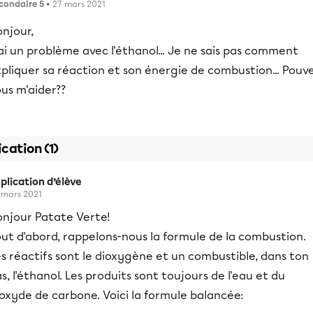
condaire 5
• 27 mars 2021
onjour,
'ai un problème avec l'éthanol... Je ne sais pas comment
pliquer sa réaction et son énergie de combustion... Pouv
us m'aider??
ication (1)
plication d’élève
 mars 2021
onjour Patate Verte!
ut d'abord, rappelons-nous la formule de la combustion.
s réactifs sont le dioxygène et un combustible, dans ton
s, l'éthanol. Les produits sont toujours de l'eau et du
oxyde de carbone. Voici la formule balancée: