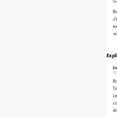
Se
B
​J
ex
vo
Expl
Ex
27
B
To
Le
ca
di