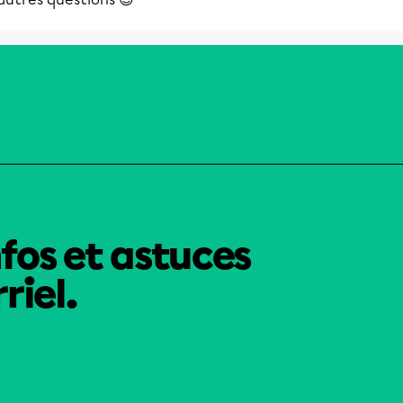
nfos et astuces
riel.