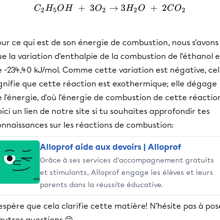
+
3
→
{C_2}{H_5}OH\ +\ 3O_2 
3
+
2
C
H
O
H
O
H
O
C
O
2
5
2
2
2
ur ce qui est de son énergie de combustion, nous s'avons
e la variation d'enthalpie de la combustion de l'éthanol e
e -234,40 kJ/mol. Comme cette variation est négative, ce
ignifie que cette réaction est exothermique; elle dégage
 l'énergie, d'où l'énergie de combustion de cette réactio
ici un lien de notre site si tu souhaites approfondir tes
onnaissances sur les réactions de combustion:
Alloprof aide aux devoirs | Alloprof
Grâce à ses services d’accompagnement gratuits
et stimulants, Alloprof engage les élèves et leurs
parents dans la réussite éducative.
espère que cela clarifie cette matière! N'hésite pas à pos
autres questions 😉