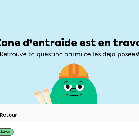
Élèves
Parents
Enseignants
Zone d’entraide
Allofrançais
Matières
Niveaux
Explorer
Poser une
Zone d’entraide est en trav
Retrouve ta question parmi celles déjà posées
Retour
Chimie