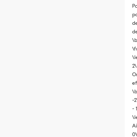
Po
pa
d
d
\b
\f
\l
2\
O
e
\b
-2
- 
\l
Ai
0\