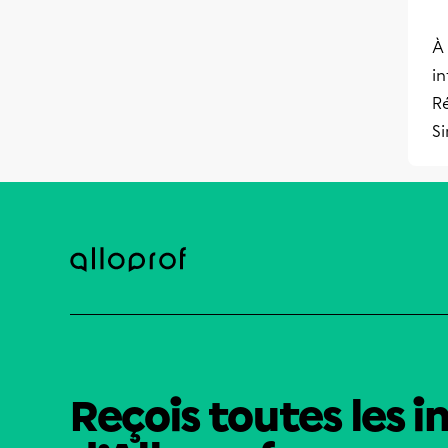
À 
in
Ré
S
Reçois toutes les i