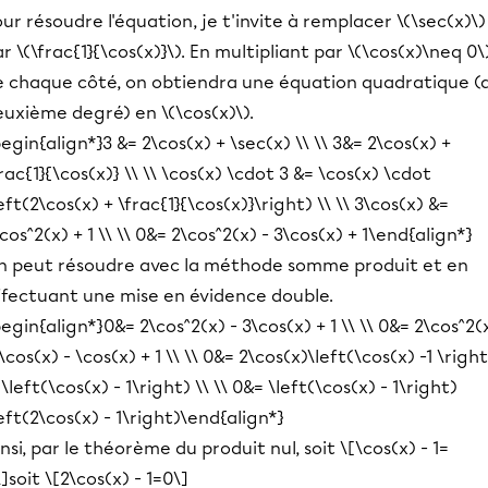
ur résoudre l'équation, je t'invite à remplacer \(\sec(x)\)
r \(\frac{1}{\cos(x)}\). En multipliant par \(\cos(x)\neq 0\
e chaque côté, on obtiendra une équation quadratique (
euxième degré) en \(\cos(x)\).
egin{align*}3 &= 2\cos(x) + \sec(x) \\ \\ 3&= 2\cos(x) +
rac{1}{\cos(x)} \\ \\ \cos(x) \cdot 3 &= \cos(x) \cdot
eft(2\cos(x) + \frac{1}{\cos(x)}\right) \\ \\ 3\cos(x) &=
cos^2(x) + 1 \\ \\ 0&= 2\cos^2(x) - 3\cos(x) + 1\end{align*}
n peut résoudre avec la méthode somme produit et en
ffectuant une mise en évidence double.
egin{align*}0&= 2\cos^2(x) - 3\cos(x) + 1 \\ \\ 0&= 2\cos^2(
\cos(x) - \cos(x) + 1 \\ \\ 0&= 2\cos(x)\left(\cos(x) -1 \right
1\left(\cos(x) - 1\right) \\ \\ 0&= \left(\cos(x) - 1\right)
eft(2\cos(x) - 1\right)\end{align*}
nsi, par le théorème du produit nul, soit \[\cos(x) - 1=
]soit \[2\cos(x) - 1=0\]