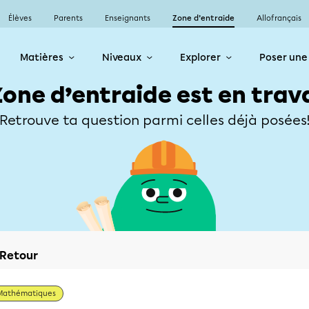
Élèves
Parents
Enseignants
Zone d’entraide
Allofrançais
Matières
Niveaux
Explorer
Poser une
Zone d’entraide est en trav
Retrouve ta question parmi celles déjà posées
Retour
Mathématiques