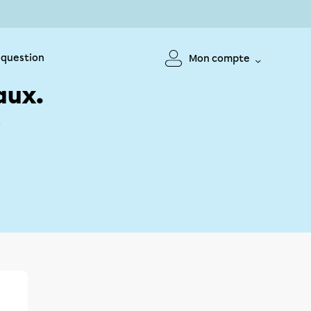
 question
Mon compte
aux.
!