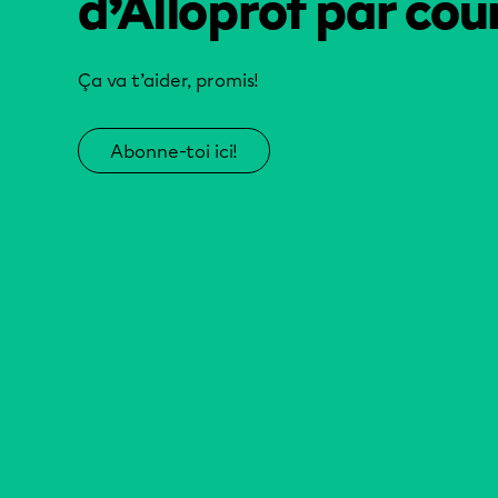
d’Alloprof par cour
Ça va t’aider, promis!
Abonne-toi ici!