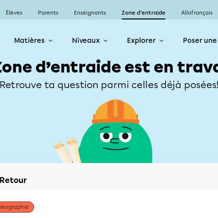
Élèves
Parents
Enseignants
Zone d’entraide
Allofrançais
Matières
Niveaux
Explorer
Poser une
Zone d’entraide est en trav
Retrouve ta question parmi celles déjà posées
Retour
Géographie