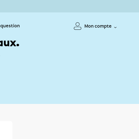
 question
Mon compte
aux.
!