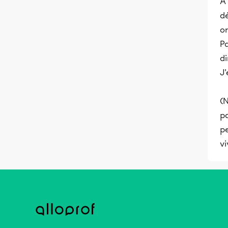
À 
dé
or
Pa
di
J'
(N
pa
pe
vi