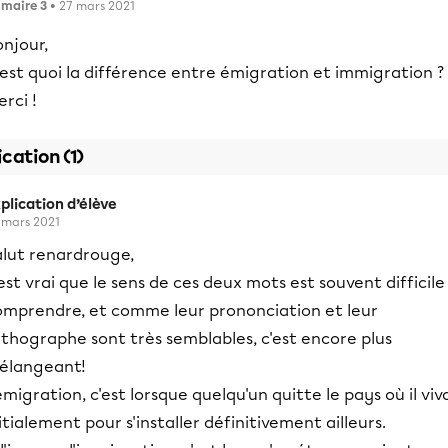
imaire 3
• 27 mars 2021
njour,
est quoi la différence entre émigration et immigration ?
rci !
ication (1)
plication d’élève
 mars 2021
alut renardrouge,
 est vrai que le sens de ces deux mots est souvent difficile
omprendre, et comme leur prononciation et leur
thographe sont très semblables, c'est encore plus
élangeant!
émigration, c'est lorsque quelqu'un quitte le pays où il viv
itialement pour s'installer définitivement ailleurs.