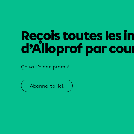
Reçois toutes les i
d’Alloprof par cour
Ça va t’aider, promis!
Abonne-toi ici!