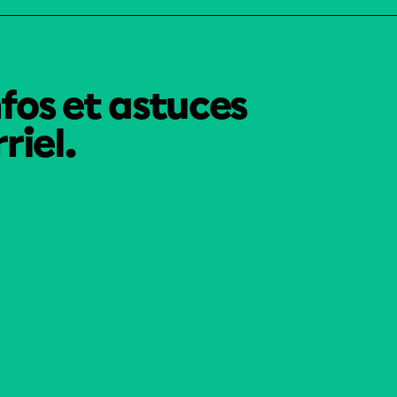
nfos et astuces
riel.