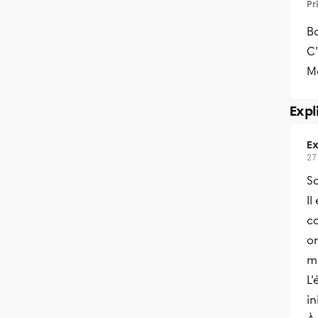
Pr
Bo
C'
Me
Expl
Ex
27
S
Il
c
or
m
L'
in