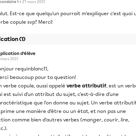
condaire 1
• 27 mars 2021
lut. Est-ce que quelqu'un pourrait m'expliquer c'est quoi 
rbe copule svp? Merci!
ication (1)
plication d’élève
 mars 2021
njour requinblanc11,
erci beaucoup pour ta question!
n verbe copule, aussi appelé
verbe attributif
, ​​est un ver
i est suivi d'un attribut du sujet, c'est-à-dire d'une
ractéristique que l'on donne au sujet. Un verbe attributi
xprime une manière d'être ou un état, et non pas une
ction comme bien d'autres verbes (
manger
,
courir
,
lire
,
c.).