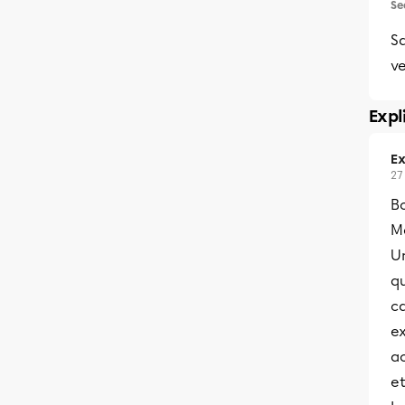
Se
Sa
ve
Expl
Ex
27
Bo
M
U
qu
ca
e
a
et