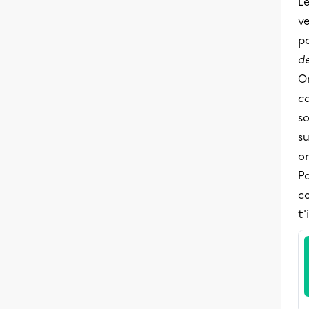
Le
ve
p
d
O
c
so
su
on
Po
c
t'