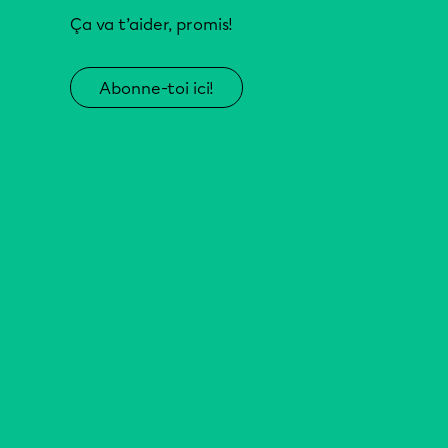
Ça va t’aider, promis!
Abonne-toi ici!