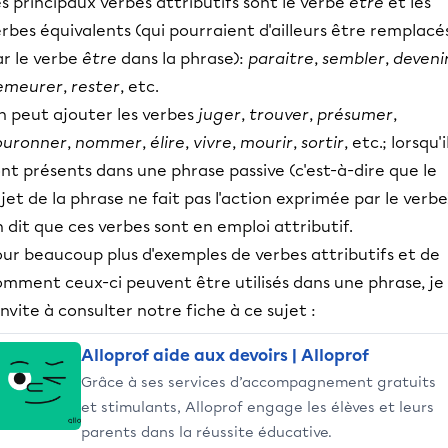
s principaux verbes attributifs sont le verbe
être
et les
rbes équivalents (qui pourraient d'ailleurs être remplacé
ar le verbe
être
dans la phrase):
paraitre
,
sembler
,
deveni
emeurer
,
rester
, etc.
n peut ajouter les verbes
juger
,
trouver
,
présumer
,
ouronner
,
nommer
,
élire
,
vivre
,
mourir
,
sortir
, etc.; lorsqu'i
nt présents dans une phrase passive (c'est-à-dire que le
jet de la phrase ne fait pas l'action exprimée par le verbe
 dit que ces verbes sont en emploi attributif.
ur beaucoup plus d'exemples de verbes attributifs et de
omment ceux-ci peuvent être utilisés dans une phrase, je
invite à consulter notre fiche à ce sujet :
Alloprof aide aux devoirs | Alloprof
Grâce à ses services d’accompagnement gratuits
et stimulants, Alloprof engage les élèves et leurs
parents dans la réussite éducative.