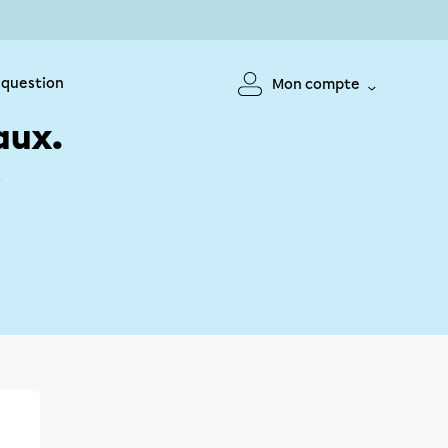
 question
Mon compte
aux.
!