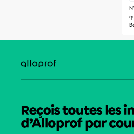
N'
qu
B
Reçois toutes les i
d’Alloprof par cour