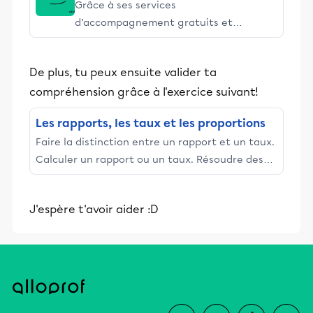
Grâce à ses services
d’accompagnement gratuits et
stimulants, Alloprof engage les élèves
et leurs parents dans la réussite
De plus, tu peux ensuite valider ta
éducative.
compréhension grâce à l'exercice suivant!
Les rapports, les taux et les proportions
Faire la distinction entre un rapport et un taux.
Calculer un rapport ou un taux. Résoudre des
problèmes écrits à l'aide des rapports ou des
taux. ...
J'espère t'avoir aider :D