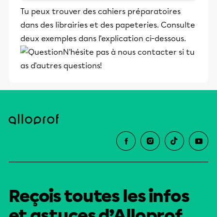
stimulants, Alloprof engage les élèves
Tu peux trouver des cahiers préparatoires
et leurs parents dans la réussite
dans des librairies et des papeteries. Consulte
éducative.
deux exemples dans l'explication ci-dessous.
N'hésite pas à nous contacter si tu
as d'autres questions!
Reçois toutes les infos
et astuces d’Alloprof