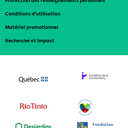
Protection des renseignements personnels
Conditions d’utilisation
Matériel promotionnel
Recherche et impact