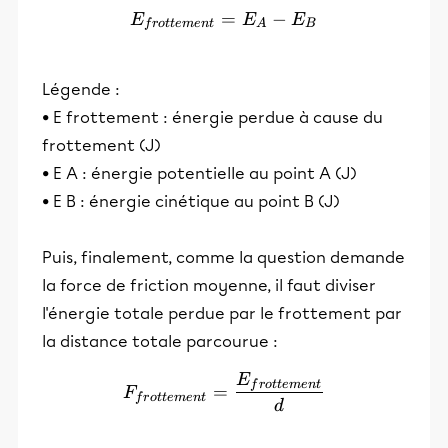
=
E_{frottement}=E_A-E_B
−
E
E
E
f
r
o
tt
e
m
e
n
t
A
B
Légende :
• E frottement : énergie perdue à cause du
frottement (J)
• E A : énergie potentielle au point A (J)
• E B : énergie cinétique au point B (J)
Puis, finalement, comme la question demande
la force de friction moyenne, il faut diviser
l'énergie totale perdue par le frottement par
la distance totale parcourue :
E
F_{frottement} = \frac{E
f
r
o
tt
e
m
e
n
t
=
F
f
r
o
tt
e
m
e
n
t
d