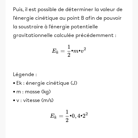
Puis, il est possible de déterminer la valeur de
l'énergie cinétique au point B afin de pouvoir
la soustraire à l'énergie potentielle
gravitationnelle calculée précédemment :
1
E_k = \frac{1}{2}•m•v^2
2
=
•
•
E
m
v
k
2
Légende :
• Ek : énergie cinétique (J)
• m : masse (kg)
• v : vitesse (m/s)
1
E_k = \frac{1}{2}•0,4•2^
2
=
•0
,
4•
2
E
k
2