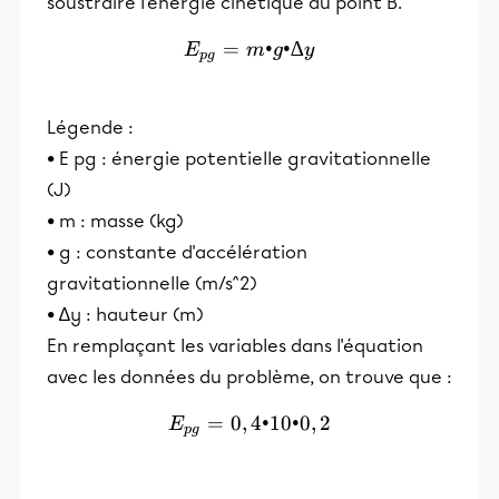
soustraire l'énergie cinétique au point B.
=
E_{pg}=m•g•∆y
•
•∆
E
m
g
y
p
g
Légende :
• E pg : énergie potentielle gravitationnelle
(J)
• m : masse (kg)
• g : constante d'accélération
gravitationnelle (m/s^2)
• ∆y : hauteur (m)
En remplaçant les variables dans l'équation
avec les données du problème, on trouve que :
=
0
,
E_{pg} = 0,4•10•0,2
4•10•0
,
2
E
p
g