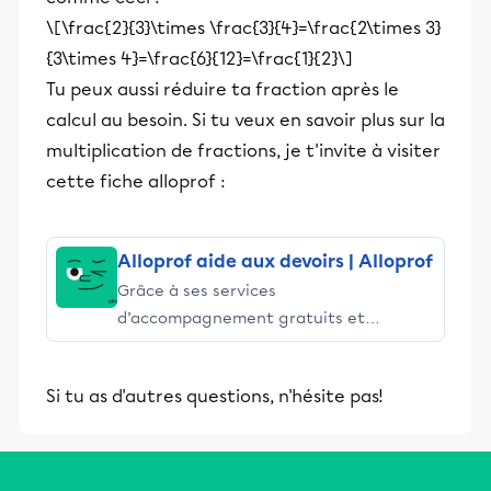
\[\frac{2}{3}\times \frac{3}{4}=\frac{2\times 3}
{3\times 4}=\frac{6}{12}=\frac{1}{2}\]
Tu peux aussi réduire ta fraction après le
calcul au besoin. Si tu veux en savoir plus sur la
multiplication de fractions, je t'invite à visiter
cette fiche alloprof :
Alloprof aide aux devoirs | Alloprof
Grâce à ses services
d’accompagnement gratuits et
stimulants, Alloprof engage les élèves
et leurs parents dans la réussite
Si tu as d'autres questions, n'hésite pas!
éducative.