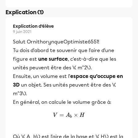
Explication (1)
Explication d’élève
9 juin 2021
Salut OrnithorynqueOptimiste6551!
Tu dois d'abord te souvenir que l'aire d'une
figure est
une surface
, c'est-à-dire que les
unités peuvent être des \( m^2\).
Ensuite, un volume est l'
espace qu'occupe en
3D
un objet. Ses unités peuvent être des \(
m^3\).
En général, on calcule le volume grâce à:
=
V = A_b \times H
×
V
A
H
b
Où \( A_b\) est l'aire de la base et \( H\) est la