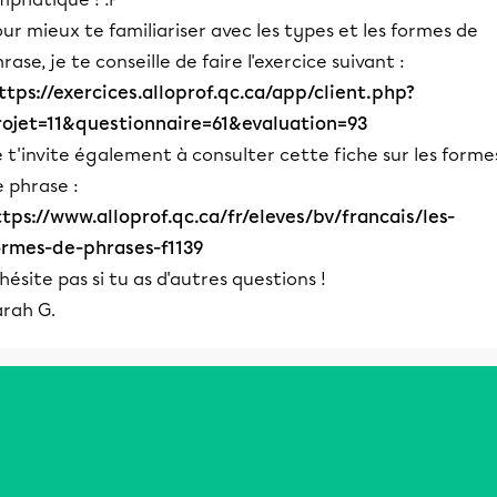
ur mieux te familiariser avec les types et les formes de
rase, je te conseille de faire l'exercice suivant :
ttps://exercices.alloprof.qc.ca/app/client.php?
rojet=11&questionnaire=61&evaluation=93
 t'invite également à consulter cette fiche sur les forme
 phrase :
ttps://www.alloprof.qc.ca/fr/eleves/bv/francais/les-
ormes-de-phrases-f1139
hésite pas si tu as d'autres questions !
arah G.