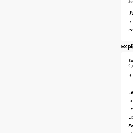
Se
J’
e
c
Expl
Ex
9 
Bo
!
L
ca
La
L
A