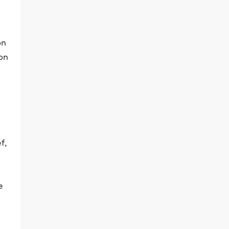
on
 on
f,
e