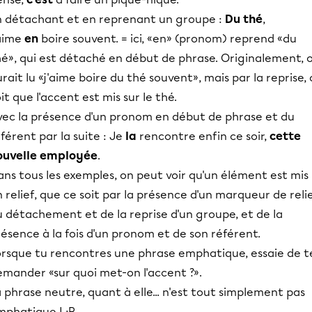
n détachant et en reprenant un groupe :
Du thé
,
'aime
en
boire souvent. = ici, «en» (pronom) reprend «du
hé», qui est détaché en début de phrase. Originalement, 
rait lu «j'aime boire du thé souvent», mais par la reprise,
it que l'accent est mis sur le thé.
vec la présence d'un pronom en début de phrase et du
férent par la suite : Je
la
rencontre enfin ce soir,
cette
ouvelle employée
.
ns tous les exemples, on peut voir qu'un élément est mis
 relief, que ce soit par la présence d'un marqueur de relie
 détachement et de la reprise d'un groupe, et de la
ésence à la fois d'un pronom et de son référent.
orsque tu rencontres une phrase emphatique, essaie de t
emander «sur quoi met-on l'accent ?».
 phrase neutre, quant à elle... n'est tout simplement pas
mphatique ! :P