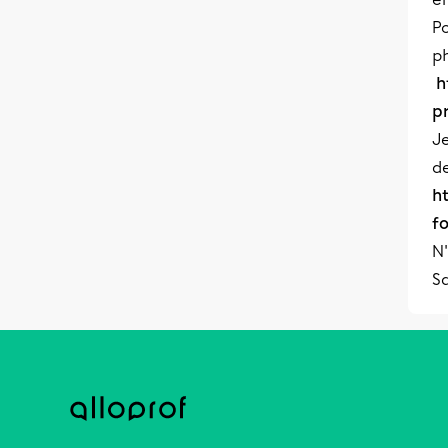
Po
ph
h
p
Je
de
h
f
N'
S