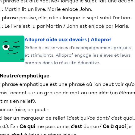
 phrase est dite «active» lorsque le sujet fait une action.
 : Martin lit un livre. Marie enlace John.
 phrase passive, elle, a lieu lorsque le sujet subit l'action.
 : Le livre est lu par Martin / John est enlacé par Marie.
Alloprof aide aux devoirs | Alloprof
Grâce à ses services d’accompagnement gratuits
et stimulants, Alloprof engage les élèves et leurs
parents dans la réussite éducative.
.Neutre/emphatique
a phrase emphatique est une phrase où l'on peut voir qu'
 mis l'accent sur un groupe de mot ou une idée (un éléme
t mis en relief).
ur ce faire, on peut :
iliser un marqueur de relief (c'est qui/ce dont/ c'est quoi..
est). Ex :
Ce qui
me passionne,
c'est
danser/
Ce à quoi
je
ense,
c'est
à faire un pique-nique.