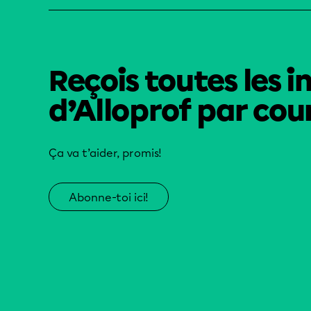
Reçois toutes les i
d’Alloprof par cour
Ça va t’aider, promis!
Abonne-toi ici!