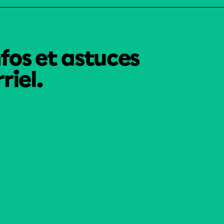
nfos et astuces
riel.