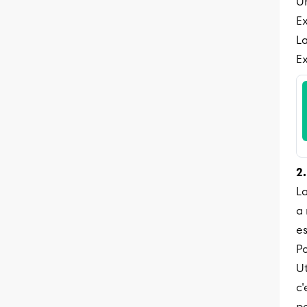
Un
Ex
La
Ex
2
L
a
es
Po
Ut
c'
p