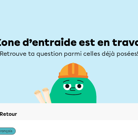
Élèves
Parents
Enseignants
Zone d’entraide
Allofrançais
Matières
Niveaux
Explorer
Poser une
Zone d’entraide est en trav
Retrouve ta question parmi celles déjà posées
Retour
Français