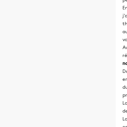
E
j
t
au
vo
A
ré
n
Da
en
du
pr
L
d
La
e