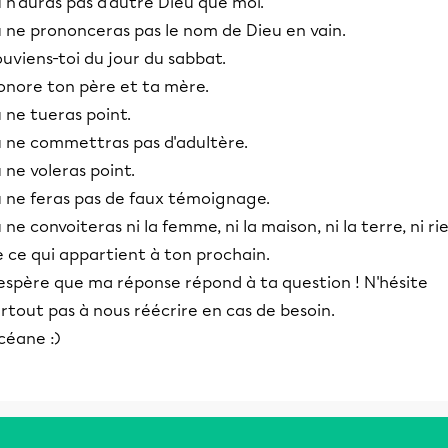
 n'auras pas d'autre Dieu que moi.
u ne prononceras pas le nom de Dieu en vain.
uviens-toi du jour du sabbat.
onore ton père et ta mère.
 ne tueras point.
u ne commettras pas d'adultère.
 ne voleras point.
u ne feras pas de faux témoignage.
 ne convoiteras ni la femme, ni la maison, ni la terre, ni ri
 ce qui appartient à ton prochain.
'espère que ma réponse répond à ta question ! N'hésite
rtout pas à nous réécrire en cas de besoin.
céane :)