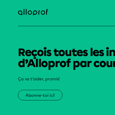
Reçois toutes les i
d’Alloprof par cour
Ça va t’aider, promis!
Abonne-toi ici!