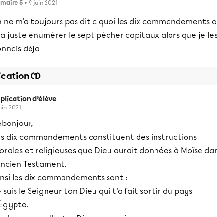
imaire 5
• 9 juin 2021
n ne m'a toujours pas dit c quoi les dix commendements 
a juste énumérer le sept pécher capitaux alors que je le
onnais déja
ication (1)
plication d’élève
juin 2021
ebonjour,
es dix commandements constituent des instructions
orales et religieuses que Dieu aurait données à Moïse da
'Ancien Testament.
insi les dix commandements sont :
 suis le Seigneur ton Dieu qui t'a fait sortir du pays
'Égypte.