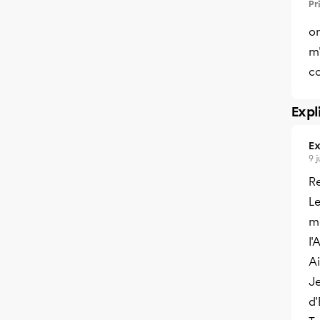
Pr
o
m'
c
Expl
Ex
9 
R
L
m
l
A
Je
d