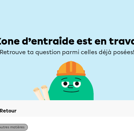
Élèves
Parents
Enseignants
Zone d’entraide
Allofrançais
Matières
Niveaux
Explorer
Poser une
Zone d’entraide est en trav
Retrouve ta question parmi celles déjà posées
Retour
Autres matières