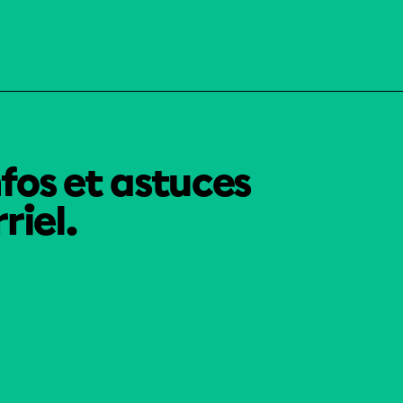
nfos et astuces
riel.