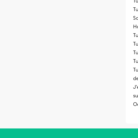
Tu
T
So
H
Tu
T
Tu
T
Tu
de
J
su
O