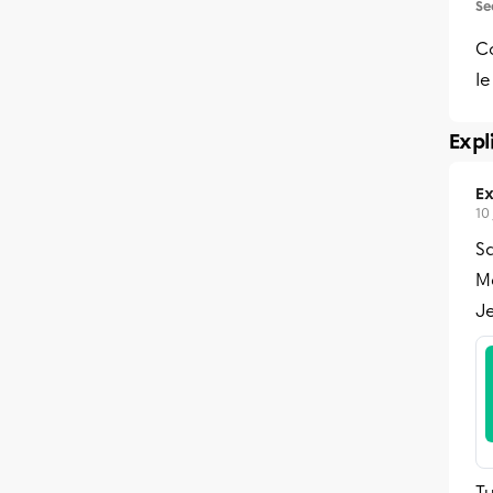
Se
C
le
Expl
Ex
10
S
Me
Je
Tu