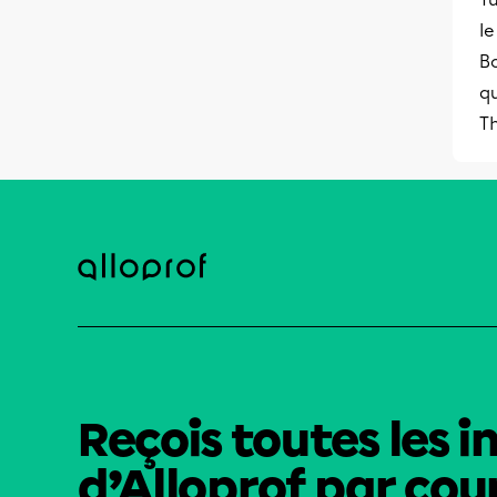
le
Bo
qu
T
Reçois toutes les i
d’Alloprof par cour