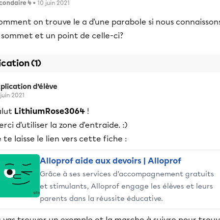
condaire 4
• 10 juin 2021
omment on trouve le a d'une parabole si nous connaisson
 sommet et un point de celle-ci?
ication (1)
plication d’élève
 juin 2021
alut
LithiumRose3064
!
rci d'utiliser la zone d'entraide. :)
 te laisse le lien vers cette fiche :
Alloprof aide aux devoirs | Alloprof
Grâce à ses services d’accompagnement gratuits
et stimulants, Alloprof engage les élèves et leurs
parents dans la réussite éducative.
 vas trouver un exemple et la marche à suivre pour trouv