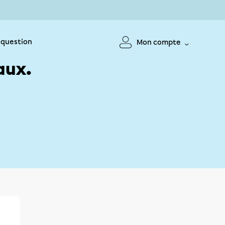
 question
Mon compte
aux.
!