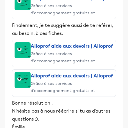
Grâce à ses services
d’accompagnement gratuits et
stimulants, Alloprof engage les élèves
Finalement, je te suggère aussi de te référer,
et leurs parents dans la réussite
au besoin, à ces fiches.
éducative.
Alloprof aide aux devoirs | Alloprof
Grâce à ses services
d’accompagnement gratuits et
stimulants, Alloprof engage les élèves
et leurs parents dans la réussite
Alloprof aide aux devoirs | Alloprof
éducative.
Grâce à ses services
d’accompagnement gratuits et
stimulants, Alloprof engage les élèves
Bonne résolution !
et leurs parents dans la réussite
N’hésite pas à nous réécrire si tu as d’autres
éducative.
questions :).
Émilie