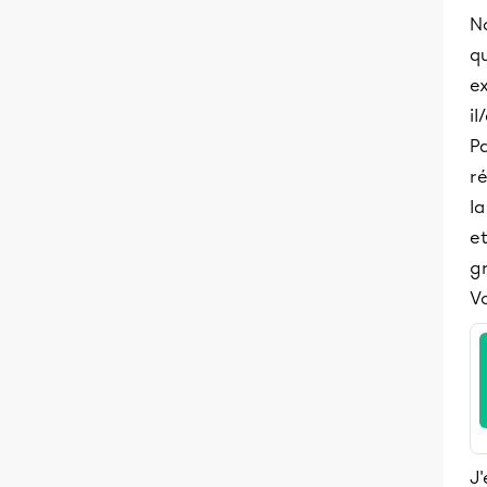
N
q
ex
il
Pa
ré
la
et
g
Vo
J'