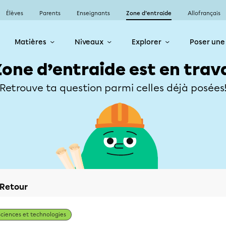
Élèves
Parents
Enseignants
Zone d’entraide
Allofrançais
Matières
Niveaux
Explorer
Poser une
Zone d’entraide est en trav
Retrouve ta question parmi celles déjà posées
Retour
Sciences et technologies