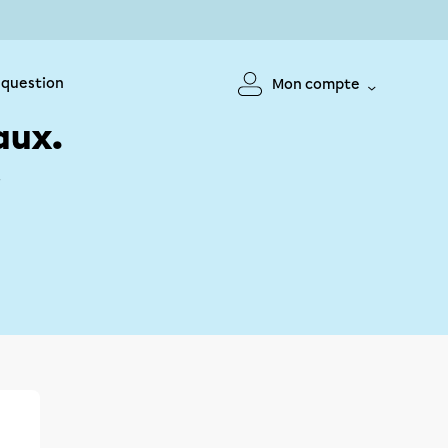
 question
Mon compte
aux.
!