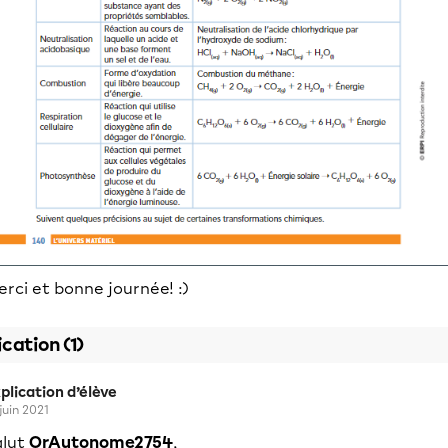
rci et bonne journée! :)
ication (1)
plication d’élève
 juin 2021
alut
OrAutonome2754
,