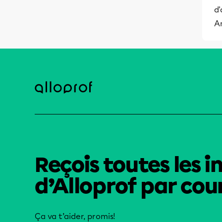
d'
A
Reçois toutes les i
d’Alloprof par cour
Ça va t’aider, promis!