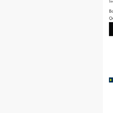
Se
Bo
Qu