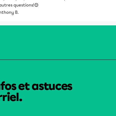
autres questions!😊
nthony B.
nfos et astuces
riel.