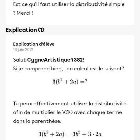
Est ce qu'il faut utiliser la distributivité simple
? Merci !
Explication (1)
Explication d’élève
13 juin 2021
Salut
CygneArtistique4382
!
Si je comprend bien, ton calcul est le suivant?
2
3
(
+
3(b^2 + 2a) = ?
2
)
=
?
b
a
Tu peux effectivement utiliser la distributivité
afin de multiplier le \(3\) avec chaque terme
dans la parenthèse:
2
2
3
(
+
2
)
=
3(b^2 + 2a) = 3b^2 + 3 \c
3
+
3
⋅
2
b
a
b
a