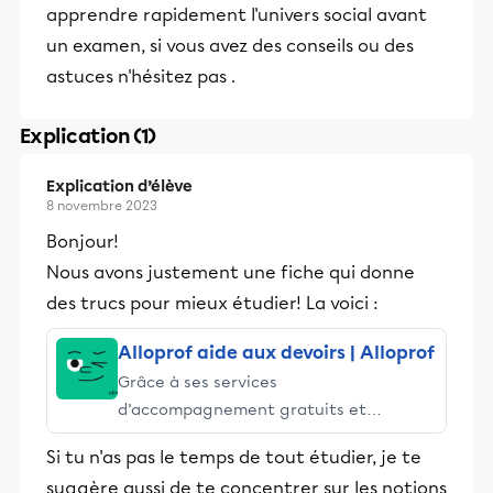
apprendre rapidement l'univers social avant
un examen, si vous avez des conseils ou des
astuces n'hésitez pas .
Explication (1)
Explication d’élève
8 novembre 2023
Bonjour!
Nous avons justement une fiche qui donne
des trucs pour mieux étudier! La voici :
Alloprof aide aux devoirs | Alloprof
Grâce à ses services
d’accompagnement gratuits et
stimulants, Alloprof engage les élèves
Si tu n'as pas le temps de tout étudier, je te
et leurs parents dans la réussite
suggère aussi de te concentrer sur les notions
éducative.