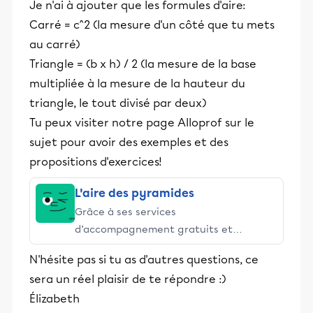
Je n'ai à ajouter que les formules d'aire:
Carré = c^2 (la mesure d'un côté que tu mets
au carré)
Triangle = (b x h) / 2 (la mesure de la base
multipliée à la mesure de la hauteur du
triangle, le tout divisé par deux)
Tu peux visiter notre page Alloprof sur le
sujet pour avoir des exemples et des
propositions d'exercices!
L'aire des pyramides
Grâce à ses services
d’accompagnement gratuits et
stimulants, Alloprof engage les élèves
N'hésite pas si tu as d'autres questions, ce
et leurs parents dans la réussite
sera un réel plaisir de te répondre :)
éducative.
Élizabeth