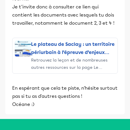
Je t'invite donc à consulter ce lien qui
contient les documents avec lesquels tu dois
travailler, notamment le document 2, 3 et 4 !
Le plateau de Saclay : un territoire
périurbain à l’épreuve d’enjeux
Retrouvez la leçon et de nombreuses
nationaux et internationaux |
autres ressources sur la page Le
Lelivrescolaire.fr
plateau de Saclay : un territoire
périurbain à l’épreuve d’enjeux
En espérant que cela te piste, n'hésite surtout
nationaux et internationaux
pas si tu as d'autres questions !
Océane :)