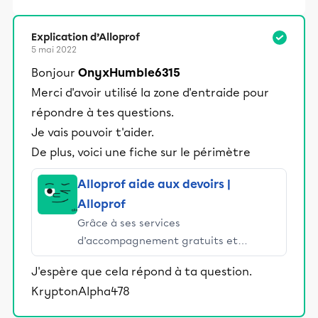
Explication d’Alloprof
5 mai 2022
Bonjour
OnyxHumble6315
Merci d'avoir utilisé la zone d'entraide pour
répondre à tes questions.
Je vais pouvoir t'aider.
De plus, voici une fiche sur le périmètre
Alloprof aide aux devoirs |
Alloprof
Grâce à ses services
d’accompagnement gratuits et
stimulants, Alloprof engage les élèves
J'espère que cela répond à ta question.
et leurs parents dans la réussite
KryptonAlpha478
éducative.