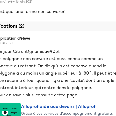
imaire 4
• 16 juin 2021
est quoi une forme non convexe?
ications (2)
plication d’élève
 juin 2021
onjour CitronDynamique4051,
n polygone non convexe est aussi connu comme un
oncave ou retrant. On dit qu'un est concave quand le
olygone a au moins un angle supérieur à 180
˚
. Il peut êtr
te reconnu à l'oeil quand il y a une 'cavité', dont un angle
ntrant intérieur, qui rentre dans le polygone.
ur en savoir plus, consulte cette page
Alloprof aide aux devoirs | Alloprof
Grâce à ses services d’accompagnement gratuits