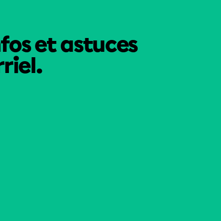
nfos et astuces
riel.