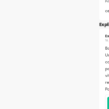
Pr
c
Expl
Ex
16
B
U
c
p
vi
re
Po