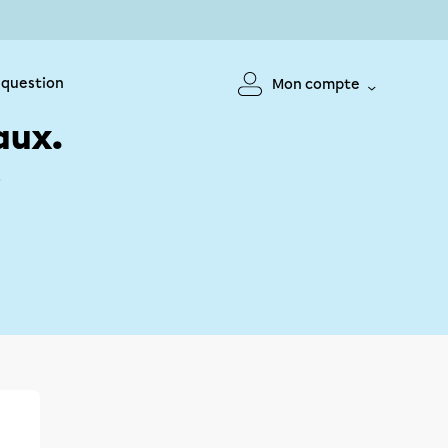
 question
Mon compte
aux.
!