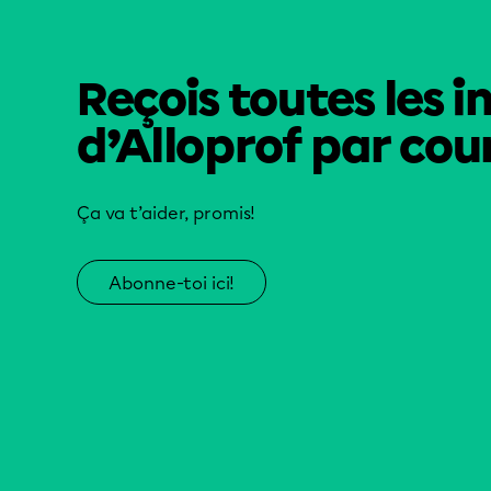
Reçois toutes les i
d’Alloprof par cour
Ça va t’aider, promis!
Abonne-toi ici!