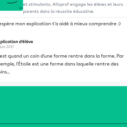
et stimulants, Alloprof engage les élèves et leurs
parents dans la réussite éducative.
'espère mon explication t'a aidé à mieux comprendre :)
plication d’élève
 juin 2021
est quand un coin d'une forme rentre dans la forme. Par
emple, l'Étoile est une forme dans laquelle rentre des
ins...