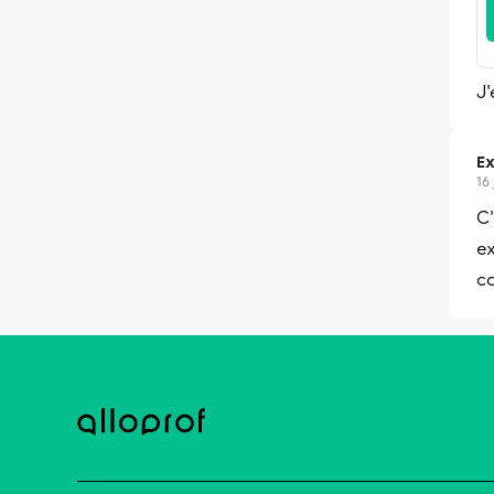
J
Ex
16
C'
ex
co