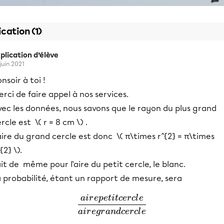
ication (1)
plication d’élève
 juin 2021
nsoir à toi !
rci de faire appel à nos services.
vec les données, nous savons que le rayon du plus grand
rcle est \( r = 8 cm \) .
aire du grand cercle est donc \( π\times r^{2} = π\times
{2} \).
it de même pour l'aire du petit cercle, le blanc.
 probabilité, étant un rapport de mesure, sera
ai
r
e
p
e
t
i
t
cer
c
l
e
\frac{aire petit cercle}{air
ai
r
e
g
r
an
d
cer
c
l
e