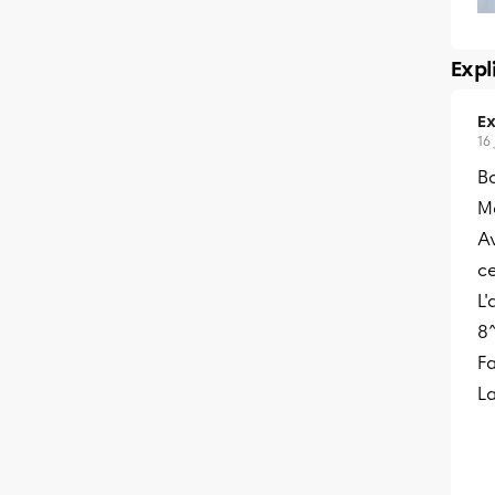
Expl
Ex
16
Bo
Me
A
ce
L'
8^
Fa
La