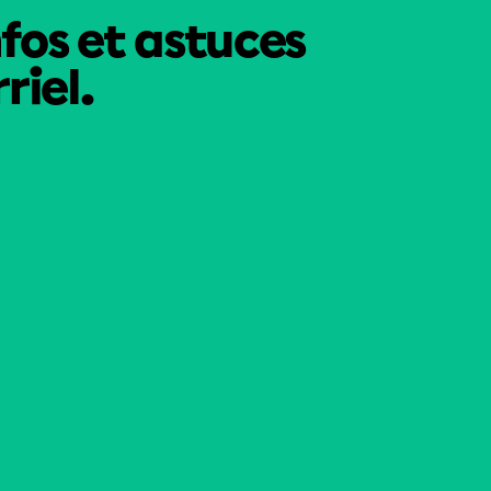
nfos et astuces
riel.