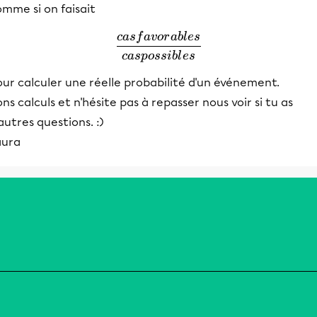
mme si on faisait
c
a
s
f
a
v
or
ab
l
es
\frac{cas favorables}{cas p
c
a
s
p
oss
ib
l
es
ur calculer une réelle probabilité d'un événement.
ns calculs et n'hésite pas à repasser nous voir si tu as
autres questions. :)
aura