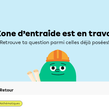
Élèves
Parents
Enseignants
Zone d’entraide
Allofrançais
Matières
Niveaux
Explorer
Poser une
Zone d’entraide est en trav
Retrouve ta question parmi celles déjà posées
Retour
Mathématiques