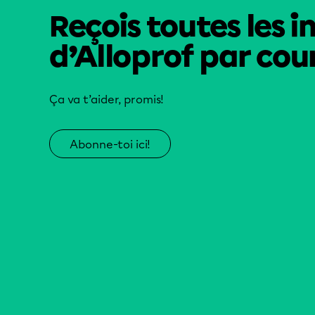
Reçois toutes les i
d’Alloprof par cour
Ça va t’aider, promis!
Abonne-toi ici!