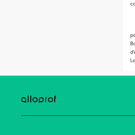
co
po
Bo
d'
L