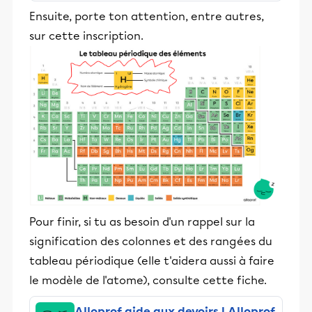
stimulants, Alloprof engage les élèves
Ensuite, porte ton attention, entre autres,
et leurs parents dans la réussite
sur cette inscription.
éducative.
Pour finir, si tu as besoin d'un rappel sur la
signification des colonnes et des rangées du
tableau périodique (elle t'aidera aussi à faire
le modèle de l'atome), consulte cette fiche.
Alloprof aide aux devoirs | Alloprof