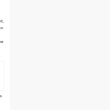
t,
en
he
s