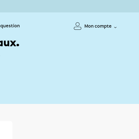
 question
Mon compte
aux.
!