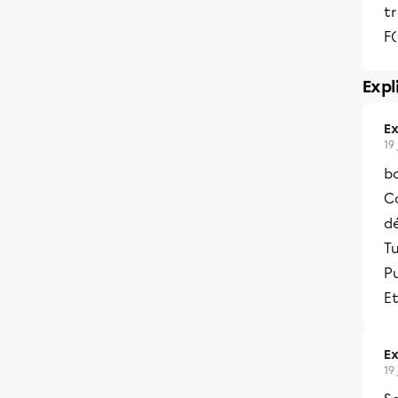
tr
F(
Expl
Ex
19
bo
C
d
Tu
Pu
Et
Ex
19