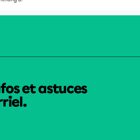
nfos et astuces
riel.