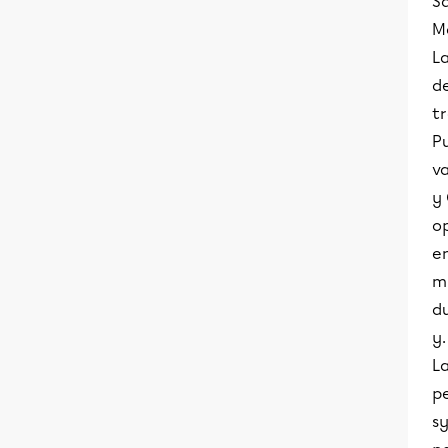
S
M
La
de
tr
Pu
va
y 
op
en
mu
du
y.
L
pe
sy