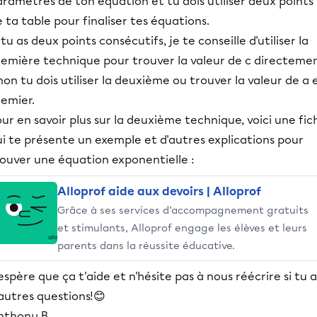
ramètres de ton équation et tu dois utiliser deux points
 ta table pour finaliser tes équations.
 tu as deux points consécutifs, je te conseille d'utiliser la
remière technique pour trouver la valeur de c directemen
non tu dois utiliser la deuxième ou trouver la valeur de a 
remier.
ur en savoir plus sur la deuxième technique, voici une fic
i te présente un exemple et d'autres explications pour
rouver une équation exponentielle :
Alloprof aide aux devoirs | Alloprof
Grâce à ses services d’accompagnement gratuits
et stimulants, Alloprof engage les élèves et leurs
parents dans la réussite éducative.
espère que ça t'aide et n'hésite pas à nous réécrire si tu a
autres questions!😊
nthony B.