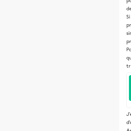
pa
de
Si
p
si
p
Po
qu
t
J'
d'
A