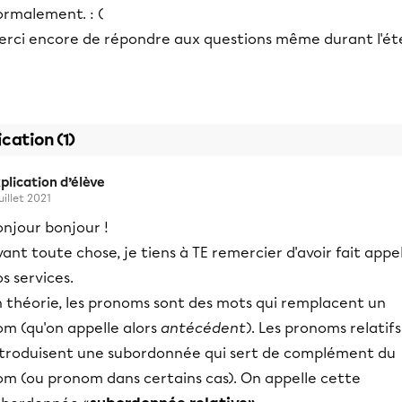
ormalement. : (
erci encore de répondre aux questions même durant l'ét
ication (1)
plication d’élève
uillet 2021
onjour bonjour !
ant toute chose, je tiens à TE remercier d'avoir fait appe
s services.
n théorie, les pronoms sont des mots qui remplacent un
om (qu'on appelle alors
antécédent
). Les pronoms relatifs
ntroduisent une subordonnée qui sert de complément du
om (ou pronom dans certains cas). On appelle cette