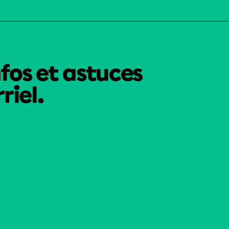
nfos et astuces
riel.