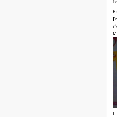
Se
Bo
j'
n'
M
L'