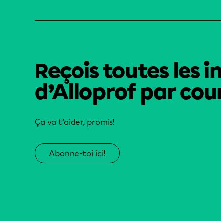
Reçois toutes les i
d’Alloprof par cour
Ça va t’aider, promis!
Abonne-toi ici!