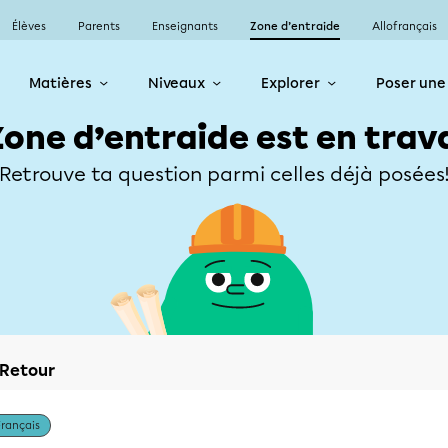
Élèves
Parents
Enseignants
Zone d’entraide
Allofrançais
Matières
Niveaux
Explorer
Poser une
Zone d’entraide est en trav
Retrouve ta question parmi celles déjà posées
Retour
Français