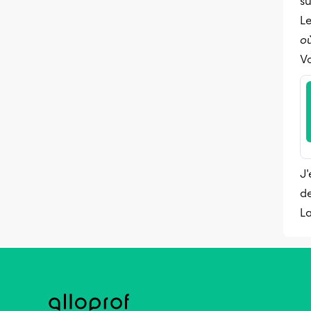
s
Le
où
Vo
J'
d
L