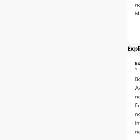
n
M
Expl
Ex
4 j
B
Av
no
E
n
i
n