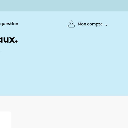
 question
Mon compte
aux.
!