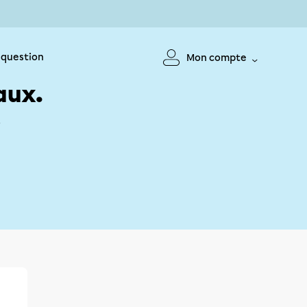
 question
Mon compte
aux.
!