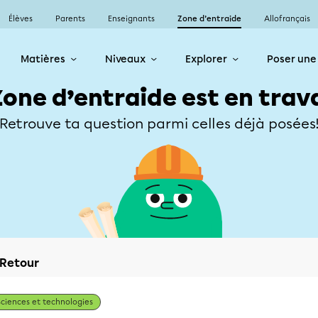
Élèves
Parents
Enseignants
Zone d’entraide
Allofrançais
Matières
Niveaux
Explorer
Poser une
Zone d’entraide est en trav
Retrouve ta question parmi celles déjà posées
Retour
Sciences et technologies