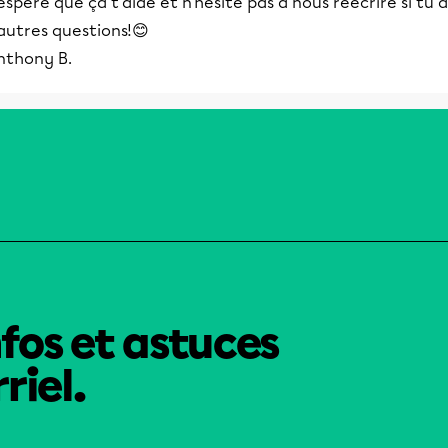
espère que ça t'aide et n'hésite pas à nous réécrire si tu a
autres questions!😊
nthony B.
nfos et astuces
riel.