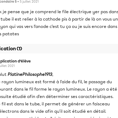
condaire 5
• 5 juillet 2021
 je pense que je comprend le file électrique yer pas dan
 tube il est relier à la cathode pis à partir de là on vous un
yon qui vas vers l’anode c’est tu ça ou je suis encore dans
s patates
ication (1)
plication d’élève
uillet 2021
alut
PlatinePhilosophe1913
,
 rayon lumineux est formé à l'aide du fil, le passage du
urant dans le fil forme le rayon lumineux. Le rayon a été
suite étudié afin d'en déterminer ses caractéristiques.
 fil est dans le tube, il permet de générer un faisceau
électrons dans le vide afin qu'il soit étudié en détail.