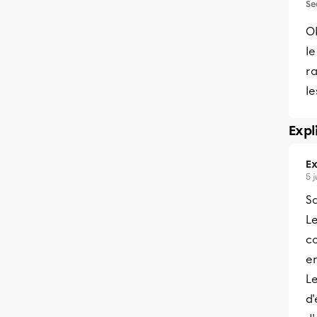
Se
Ok
le
ra
le
Expl
Ex
5 j
S
Le
co
en
Le
d'