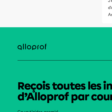
J'
d'
A
Reçois toutes les i
d’Alloprof par cour
Ça va t’aider, promis!