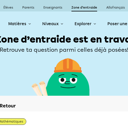
Élèves
Parents
Enseignants
Zone d’entraide
Allofrançais
Matières
Niveaux
Explorer
Poser une
Zone d’entraide est en trav
Retrouve ta question parmi celles déjà posées
Retour
Mathématiques