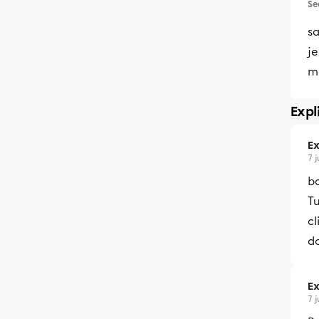
Se
sa
je
m
Expl
Ex
7 j
bo
Tu
cl
d
Ex
7 j