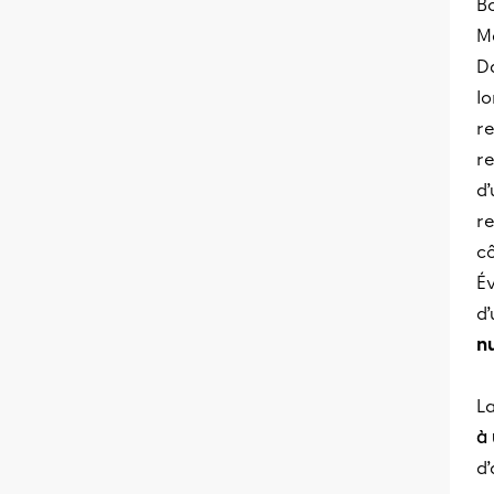
B
Me
Da
l
r
re
d’
r
cô
Év
d’
n
La
à 
d’