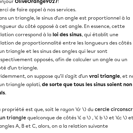
onjour
OliveOrange9027
!
rci de faire appel à nos services.
ns un triangle, le sinus d’un angle est proportionnel à la
ongueur du côté opposé à cet angle. En essence, cette
elation correspond à la
loi des sinus
, qui établit une
lation de proportionnalité entre les longueurs des côtés
un triangle et les sinus des angles qui leur sont
espectivement opposés, afin de calculer un angle ou un
té d’un triangle.
idemment, on suppose qu’il s’agit d’un
vrai triangle
, et 
un triangle aplati,
de sorte que tous les sinus soient non
uls
.
 propriété est que, soit le rayon \(r \) du
cercle circonscr
un triangle
quelconque de côtés \( a \) , \( b \) et \(c \) e
angles A, B et C, alors, on a la relation suivante