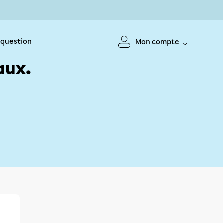
 question
Mon compte
aux.
!