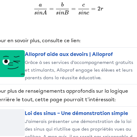
a
b
c
\frac{a}{sinA}=\frac{b}{
=
=
=
2
r
s
in
A
s
in
B
s
in
c
ur en savoir plus, consulte ce lien:
Alloprof aide aux devoirs | Alloprof
Grâce à ses services d’accompagnement gratuits
et stimulants, Alloprof engage les élèves et leurs
parents dans la réussite éducative.
our plus de renseignements approfondis sur la logique
rrière le tout, cette page pourrait t'intéressait:
Loi des sinus – Une démonstration simple
J’aimerais présenter une démonstration de la loi
des sinus qui n’utilise que des propriétés vues au
collège. A mon avis, il ne serait pas raisonnable de