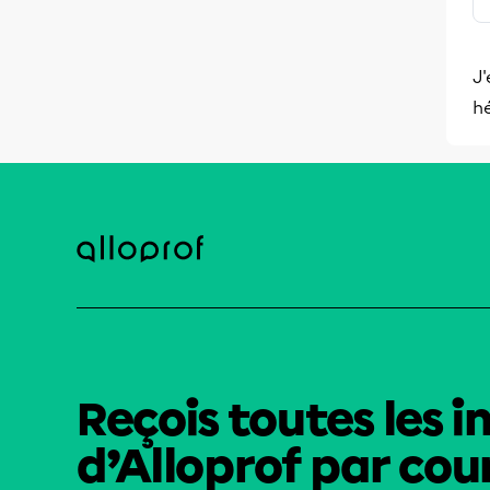
J'
hé
Reçois toutes les i
d’Alloprof par cour