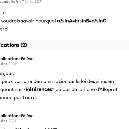
condaire 4
• 7 juillet 2021
lut,
 voudrais savoir pourquoi
a/sinA=b/sinB=c/sinC
.
erci
ications (2)
plication d’élève
uillet 2021
njour,
 peux voir une démonstration de la loi des sinus en
iquant sur «
Références
» au bas de la fiche d'Alloprof
onnée par Laura.
plication d’élève
uillet 2021