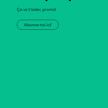
Ça va t’aider, promis!
Abonne-toi ici!