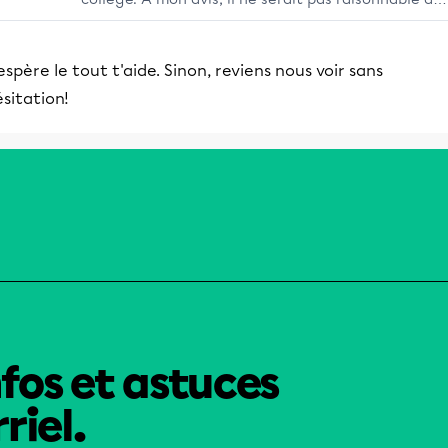
la présenter à des collégiens; e…
espère le tout t'aide. Sinon, reviens nous voir sans
sitation!
nfos et astuces
riel.