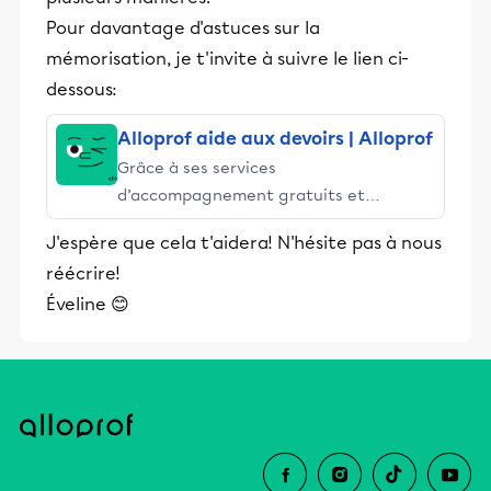
Pour davantage d'astuces sur la
mémorisation, je t'invite à suivre le lien ci-
dessous:
Alloprof aide aux devoirs | Alloprof
Grâce à ses services
d’accompagnement gratuits et
stimulants, Alloprof engage les élèves
J'espère que cela t'aidera! N'hésite pas à nous
et leurs parents dans la réussite
réécrire!
éducative.
Éveline 😊