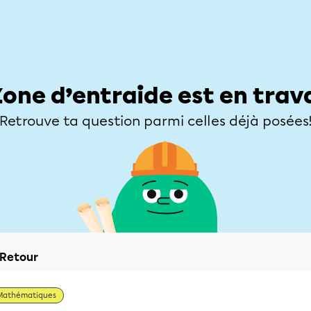
Élèves
Parents
Enseignants
Zone d’entraide
Allofrançais
Matières
Niveaux
Explorer
Poser une
Zone d’entraide est en trav
Retrouve ta question parmi celles déjà posées
Retour
Mathématiques