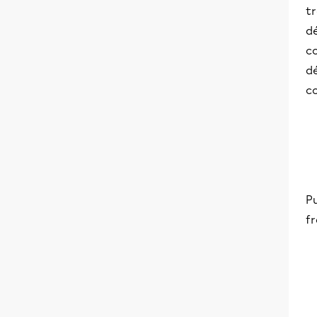
tr
d
c
d
c
Pu
f