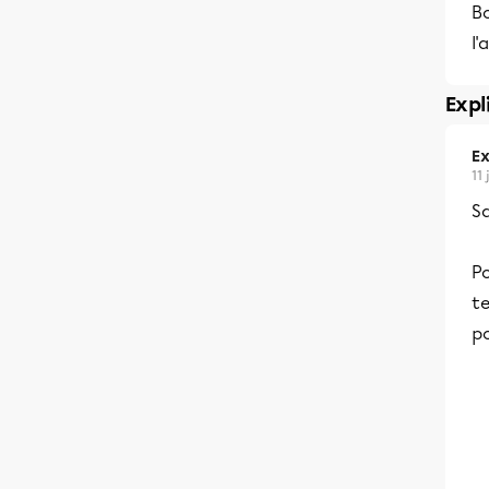
Bo
l'
Expl
Ex
11 
Sa
Po
te
po