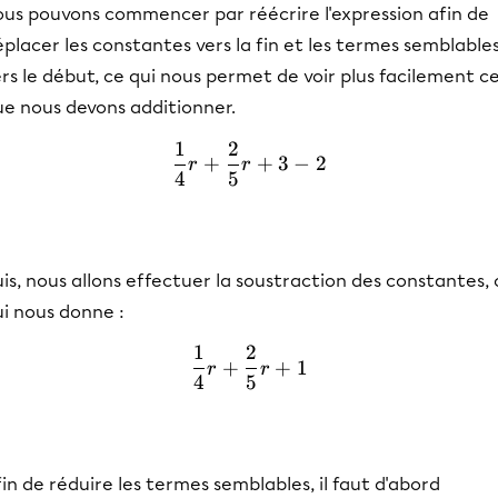
ous pouvons commencer par réécrire l'expression afin de
placer les constantes vers la fin et les termes semblable
rs le début, ce qui nous permet de voir plus facilement c
ue nous devons additionner.
1
2
\frac{1}{4}r + \frac{2}{5
+
+
3
−
2
r
r
4
5
is, nous allons effectuer la soustraction des constantes, 
i nous donne :
1
2
\frac{1}{4}r + \frac{2}{
+
+
1
r
r
4
5
in de réduire les termes semblables, il faut d'abord