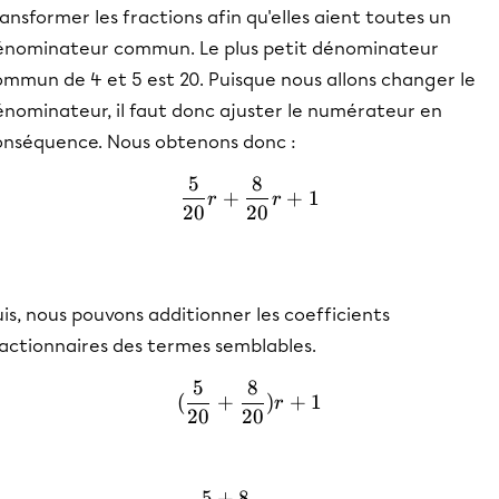
ansformer les fractions afin qu'elles aient toutes un
énominateur commun. Le plus petit dénominateur
ommun de 4 et 5 est 20. Puisque nous allons changer le
énominateur, il faut donc ajuster le numérateur en
onséquence. Nous obtenons donc :
5
8
\frac{5}{20}r + \frac{8}
+
+
1
r
r
20
20
is, nous pouvons additionner les coefficients
ractionnaires des termes semblables.
5
8
(\frac{5}{20}+ \frac{8}{
(
+
)
+
1
r
20
20
5
+
8