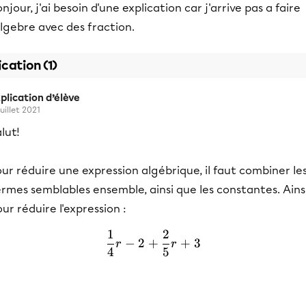
njour, j'ai besoin d'une explication car j'arrive pas a faire
algebre avec des fraction.
ication (1)
plication d’élève
juillet 2021
lut!
ur réduire une expression algébrique, il faut combiner le
rmes semblables ensemble, ainsi que les constantes. Ainsi
ur réduire l'expression :
1
2
\frac{1}{4}r - 2 + \frac{
−
2
+
+
3
r
r
4
5