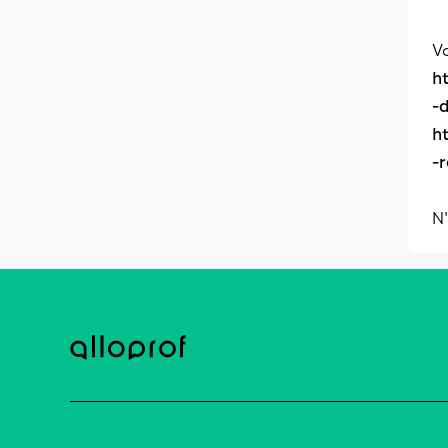
Vo
h
-
h
-
N'