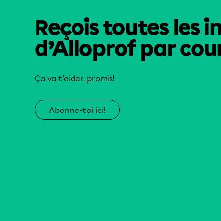
Reçois toutes les i
d’Alloprof par cour
Ça va t’aider, promis!
Abonne-toi ici!