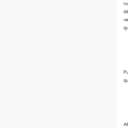
n
dé
ve
q
Pu
qu
Af