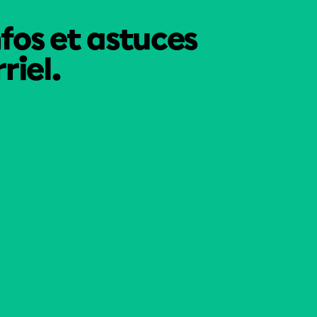
nfos et astuces
riel.