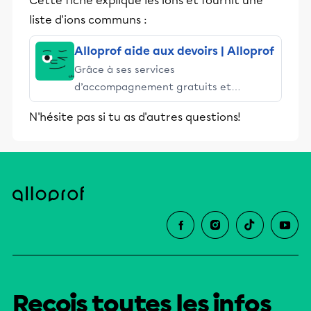
Cette fiche explique les ions et fournit une
liste d'ions communs :
Alloprof aide aux devoirs | Alloprof
Grâce à ses services
d’accompagnement gratuits et
stimulants, Alloprof engage les élèves
N'hésite pas si tu as d'autres questions!
et leurs parents dans la réussite
éducative.
Reçois toutes les infos