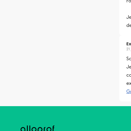
ro
J
de
Ex
21 
S
Je
c
ex
G