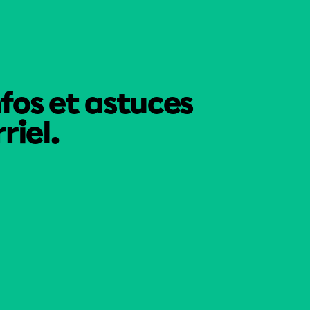
nfos et astuces
riel.