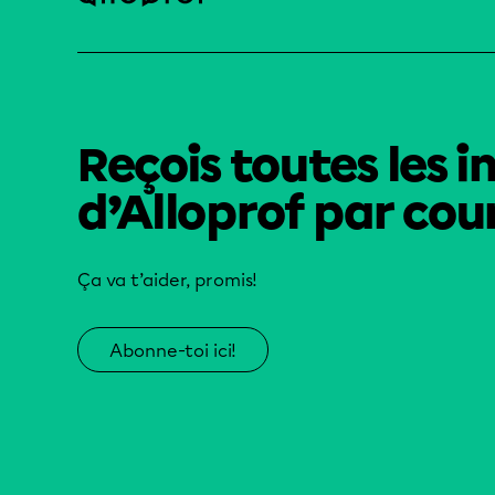
Reçois toutes les i
d’Alloprof par cour
Ça va t’aider, promis!
Abonne-toi ici!