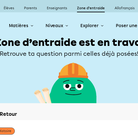
Élèves
Parents
Enseignants
Zone d’entraide
Allofrançais
Matières
Niveaux
Explorer
Poser une
Zone d’entraide est en trav
Retrouve ta question parmi celles déjà posées
Retour
Histoire