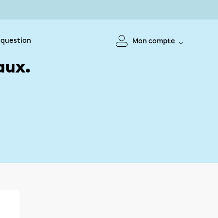
 question
Mon compte
aux.
!