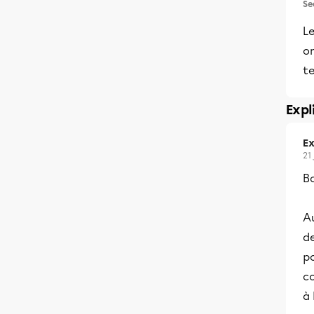
Se
Le
on
te
Expl
Ex
21 
Bo
A
de
po
co
à 