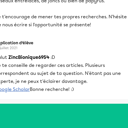
seaux entrelacés, de joncs ou bien de papyrus.
e t'encourage de mener tes propres recherches. N'hésite
 nous écrire si l'opportunité se présente!
plication d’élève
juillet 2021
alut
ZincBionique6954
:D
 te conseille de regarder ces articles. Plusieurs
orrespondent au sujet de ta question. N'étant pas une
perte, je ne peux t'éclairer davantage.
oogle Scholar
Bonne recherche! :)